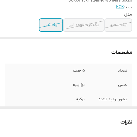
BGK 5-Pack Patterned Women's Socks
برند:
BGK
مدل
پک سفید
پک کرم قهوه ایی
پک آبی
مشخصات
تعداد
5 جفت
جنس
نخ پنبه
کشور تولید کننده
ترکیه
ارسال
فوری
نظرات