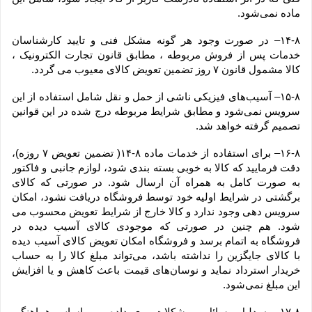
ماده نمی‌‏شود.
۱۴-۸– در صورت وجود هر گونه مشکل فنی و تایید کارشناسان 
خدمات پس از فروش مربوطه ، مطابق قانون تجارت الکترونیک ، 
کالا مشمول قانون ۷ روز تضمین تعویض کالای معیوب می گردد.
۱۵-۸– آسیب‏‌های فیزیکی ناشی از حمل و نقل شامل استفاده از این 
سرویس نمی‏‌شود و مطابق شرایط مربوطه درج شده در این قوانین 
تصمیم گرفته خواهد شد.
۱۶-۸– برای استفاده از خدمات ماده ۸-۱۴( تضمین تعویض ۷ روزه)، 
دقت فرمایید که کالا به ‏خوبی بسته ‌بندی شود، لوازم جانبی و فاکتور 
به صورت کامل به همراه آن ارسال شود. در صورتی که کالای 
برگشتی در شرایط اولیه خود توسط فروشگاه دریافت نشود، امکان 
سرویس دهی وجود ندارد و کالا خارج از شرایط تعویض محسوب می 
شود. هم چنین در صورتی که موجودی کالای آسیب دیده در 
فروشگاه به اتمام برسد و فروشگاه امکان تعویض کالای آسیب دیده 
با کالای جایگزین را نداشته باشد، می‌تواند مبلغ کالا را به حساب 
خریدار استرداد نماید و نوسان‏‌های قیمت باعث کاهش و یا افزایش 
این مبلغ نمی‌‏شود.
۱۷-۸– به دلیل مسائل و مشکلات روی داده و بر اساس هماهنگی 