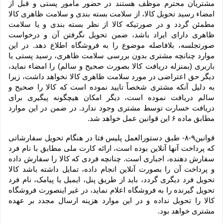
مشتریان محترم موظف هستند در حضور مامور پستی و قبل از 
امضاء رسید تحویل کالا، از سلامت بسته بندی و سلامت ظاهری کالا 
مطمئن گردد و در صورتیکه کالا از نظر بسته بندی و یا سلامت 
ظاهری دارای ایراد باشد، ضمن تحویل نگرفتن آن و درخواست 
صورتجلسه، بلافاصله موضوع را به فروشگاه اطلاع دهد. در این 
موارد چنانچه مشتری بدون بررسی سلامت ظاهری، رسید پستی یا 
باربری (بمنزله دریافت کالا بصورت صحیح و سالم) را امضاء نماید، 
دیگر حق اعتراضی در مورد سلامت ظاهری کالا نخواهد داشت، زیرا 
به دلیل آنکه مشتری شخصاً تایید نموده است که کالا را صحیح و 
سالم دریافت نموده است، دیگر امکان هیچگونه پیگیری برای 
دریافت خسارت توسط مشتری وجود ندارد. در ضمن در این موارد 
مطابق ماده ۶ این قوانین عمل خواهد شد.
قوانین۹-۸- طبق دستورالعمل پلیس فتا در هنگام تحویل سفارشاتی 
که پرداخت آنها آنلاین بوده است، ارائه کارت ملی مطابق با نام فرد 
سفارش دهنده، اجباری است. چنانچه فردی که کالا را سفارش داده 
و پرداخت آن را بصورت آنلاین انجام داده، تمایل داشته باشد کالا 
تحویل فرد دیگری گردد، باید از طریق پنل، ایمیل یا پیامک، نام فرد 
تحویل گیرنده را به فروشگاه اعلام نماید، در غیر اینصورت فروشگاه 
کالا را تحویل نداده و در این موارد هزینه ارسال مجدد بر عهده 
مشتری خواهد بود.