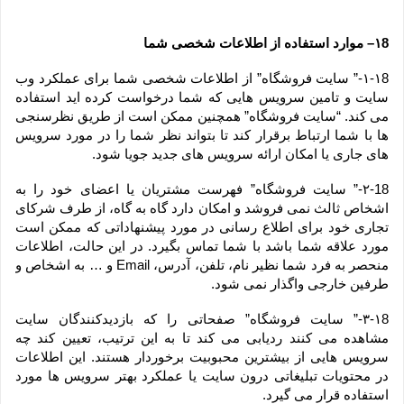
۱8– موارد استفاده از اطلاعات شخصی شما
۱-۱8-” سایت فروشگاه” از اطلاعات شخصی شما برای عملکرد وب 
سایت و تامین سرویس هایی که شما درخواست کرده اید استفاده 
می کند. “سایت فروشگاه” همچنین ممکن است از طریق نظرسنجی 
ها با شما ارتباط برقرار کند تا بتواند نظر شما را در مورد سرویس 
های جاری یا امکان ارائه سرویس های جدید جویا شود.
۲-18-” سایت فروشگاه” فهرست مشتریان یا اعضای خود را به 
اشخاص ثالث نمی فروشد و امکان دارد گاه به گاه، از طرف شرکای 
تجاری خود برای اطلاع رسانی در مورد پیشنهاداتی که ممکن است 
مورد علاقه شما باشد با شما تماس بگیرد. در این حالت، اطلاعات 
منحصر به فرد شما نظیر نام، تلفن، آدرس، Email و … به اشخاص و 
طرفین خارجی واگذار نمی شود.
۳-۱8-” سایت فروشگاه” صفحاتی را که بازدیدکنندگان سایت 
مشاهده می کنند ردیابی می کند تا به این ترتیب، تعیین کند چه 
سرویس هایی از بیشترین محبوبیت برخوردار هستند. این اطلاعات 
در محتویات تبلیغاتی درون سایت یا عملکرد بهتر سرویس ها مورد 
استفاده قرار می گیرد.