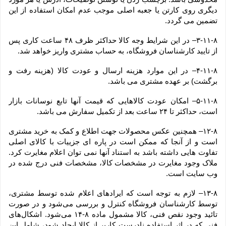
دیگری روی کارتن یا جعبه اصلی موجب عدم امکان استفاده از این 
تضمین می گردد.
۳-۱۱-۸– در این شرایط وجه کالا حداکثر ظرف ۴۸ ساعت کاری پس 
از تایید کارشناسان فروشگاه، به حساب مشتری واریز خواهد شد.
۴-۱۱-۸– در این موارد هزینه ارسال و عودت کالا (هزینه رفت و 
برگشت) بر عهده مشتری می باشد.
۵-۱۱-۸– امکان عودت کالاهایی که قیمت آنها تابع نوسانات بازار 
است، حداکثر تا ۲۴ ساعت بعد از تکمیل سفارش می باشد.
۱۲-۸– همچنین عکس محصولات جهت اطلاع و کمک به خرید مشتری 
است و از آنجا که ممکن است در پاره ای جزییات با کالای اصلی 
تفاوت هایی داشته باشد به استناد آنها نمی توان اعلام مغایرت کرد. 
ملاک وجود مغایرت در مشخصات کالا، مشخصات فنی درج شده در 
وب سایت است.
۱۳-۸– لازم به توجه است که ایرادهای اعلام شده توسط مشتری، 
توسط کارشناسان فروشگاه کنترل و بررسی می‏‌شود و در صورت 
تائید وجود نقص فنی، کالا مشمول ماده ۸-۱۴ می‏‌شود. اشکال‏‌های 
فنی که در اثر استفاده نادرست کاربر از کالا ایجاد شود، شامل این 