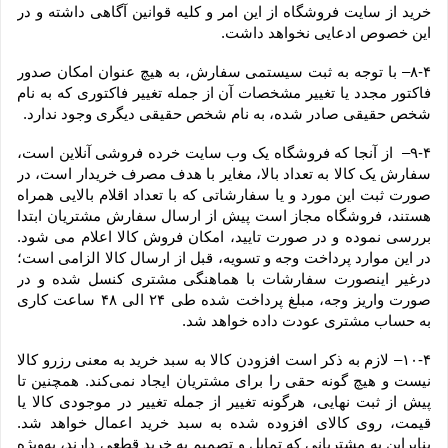
خرید از سایت فروشگاه از این امر و کلیه قوانین آگاهی داشته و در 
این خصوص ادعایی نخواهد داشت.
۸-۴– با توجه به ثبت سیستمی سفارش، به هیچ عنوان امکان صدور 
فاکتور مجدد یا تغییر مشخصات آن از جمله تغییر فاکتوری که به نام 
شخص حقیقی صادر شده، به نام شخص حقیقی دیگری وجود ندارد.
۹-۴–  از آنجا که فروشگاه یک وب ‌سایت خرده‌ فروشی آنلاین است، 
سفارش یک کالا به تعداد بالا، مغایر با هدف مصرف خریدار است، در 
صورت ثبت این مورد و یا سفارشاتی که با تعداد اقلام بالایی همراه 
هستند، فروشگاه مجاز است پیش از ارسال سفارش مشتریان ابتدا 
بررسی نموده و در صورت تایید، امکان فروش کالا اعلام می شود. 
در این موارد پرداخت وجه و تسویه، قبل از ارسال کالا الزامی است؛ 
درغیر اینصورت سفارشات با هماهنگی مشتری کنسل شده و در 
صورت واریز وجه، مبلغ پرداخت شده طی ۲۴ الی ۴۸ ساعت کاری 
به حساب مشتری عودت داده خواهد شد.
۱۰-۴– لازم به ذکر است افزودن کالا به سبد خرید به معنی رزرو کالا 
نیست و هیچ گونه حقی را برای مشتریان ایجاد نمی‌کند. همچنین تا 
پیش از ثبت نهایی، هرگونه تغییر از جمله تغییر در موجودی کالا یا 
قیمت، روی کالای افزوده شده به سبد خرید اعمال خواهد شد. 
بنابراین به مشتریانی که تمایل و تصمیم به خرید قطعی دارند، به‌ویژه 