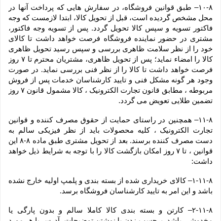
۱۰-۸– طبق قوانین فروشگاه، در سفارش هایی که پرداخت آنها در 
محل مشخص گردیده است، قبل از تحویل کالا، ابتدا لازمست که وجه 
فاکتور تسویه و سپس کالا تحویل گردد. پس از تسویه وجه فاکتور، 
مشتری در حضور نماینده فروشگاه فرصت خواهد داشت تا کالای 
خود را از نظر سلامت ظاهری بررسی و سپس رسید تحویل ظاهری 
کالا را امضاء نماید؛ پس از تحویل ظاهری، مشتریان محترم تا ۷ روز 
فرصت خواهد داشت تا کالا را از نظر فنی بررسی نماید. در صورت 
وجود هر گونه مشکل فنی و تایید کارشناسان خدمات پس از فروش 
مربوطه ، مطابق قانون تجارت الکترونیک ، کالا مشمول قانون ۷ روز 
تضمین طلایی تعویض می گردد.
۱۱-۸– همچنین در راستای حمایت از حقوق مصرف کننده و قوانین 
تجارت الکترونیک ، کلیه محصولات باید از نظر فیزیکی سالم به 
دست مصرف کننده برسند. بعد از تحویل مشتری طبق ماده ۸-۸ این 
قوانین ، تا ۷ روز امکان بازگشت کالا را با توجه به شرایط ذیل خواهد 
داشت:
۱-۱۱-۸– کالای خریداری شده از بسته بندی و پلمپ اولیه خارج نشده 
باشد و این امر به تایید کارشناسان فروشگاه برسد.
۲-۱۱-۸– کارتن و بسته بندی کالا کاملا سالم و بدون پارگی یا 
مخدوشی باشد. برچسب زدن یا نوشتن توضیحات، آدرس یا هر مورد 