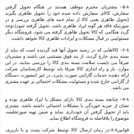
۵-۸– مشتریان محترم موظف هستند در هنگام تحویل گرفتن 
سفارش، کالای سفارش داده شده خود را تحویل ظاهری بگیرند 
(تحویل ظاهری یعنی کالا از تمام جنبه های ظاهری بررسی و در 
صورتیکه فاقد هر گونه ایراد ظاهری باشد، تحویل گرفته شود).توجه 
گردد هنگامی که کالا تحویل ظاهری گرفته می شود، فروشگاه دیگر 
مسئولیتی در قبال مشکلات و ایرادات ظاهری کالا نخواهد داشت.
۶-۸– کالاهایی که در رسید تحویل آنها قید گردیده است که نباید از 
بسته بندی خارج گردند، از بند فوق مستثنی می باشند و مشتریان 
صرفاً می بایست سلامت بسته بندی کالا را بررسی نمایند. در این 
موارد، باز و راه اندازی کالا صرفا باید توسط کارشناسان شرکت 
ارائه دهنده خدمات گارانتی صورت پذیرد، در غیر اینصورت دستگاه 
از گارانتی خارج شده و مسئولیت مشکلات احتمالی بر عهده مشتری 
می باشد.
۷-۸– چنانچه بسته بندی کالا دارای مشکل یا ایراد ظاهری بوده و 
نشان از ضربه خوردگی یا مشکلات احتمالی داشته باشد، مشتری 
باید از تحویل گرفتن آن خودداری نماید و ضمن تهیه صورتجلسه، 
موضوع را بلافاصله به فروشگاه اطلاع نماید.
قوانین۸-۸-در زمان ارسال کالا توسط شرکت پست و یا باربری، 