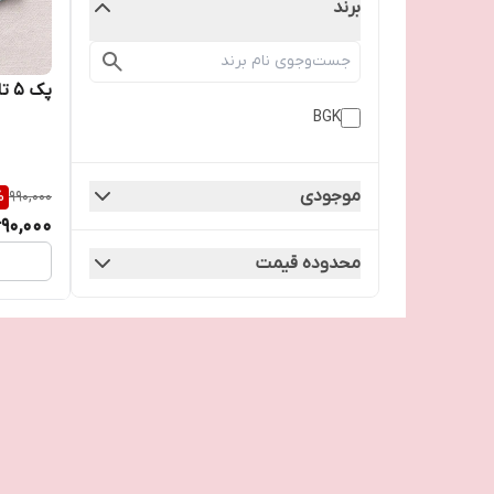
برند
پک ۵ تایی جوراب پاستلی
BGK
موجودی
%
990,000
90,000
محدوده قیمت