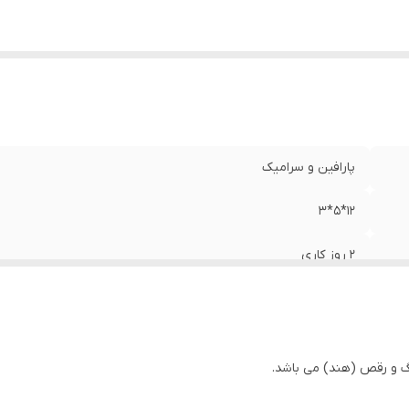
پارافین و سرامیک
12*5*3
2 روز کاری
گ و رقص (هند) می باشد.