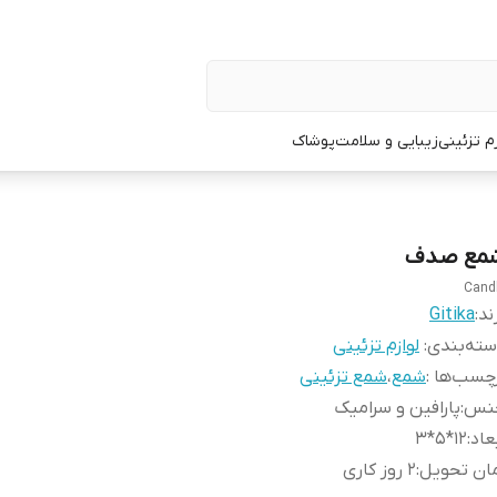
زم تزئینی
زیبایی و سلامت
پوشاک
مع صدف
Cand
ند:
Gitika
ته‌بندی
:
لوازم تزئینی
چسب‌ها :
شمع
،
شمع تزئینی
نس
:
پارافین و سرامیک
عاد
:
12*5*3
ان تحویل
:
2 روز کاری