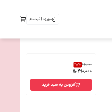
ورود | ثبت‌نام
28
%
690,000
490,000
افزودن به سبد خرید