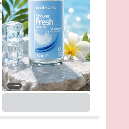
بر
زم
ح