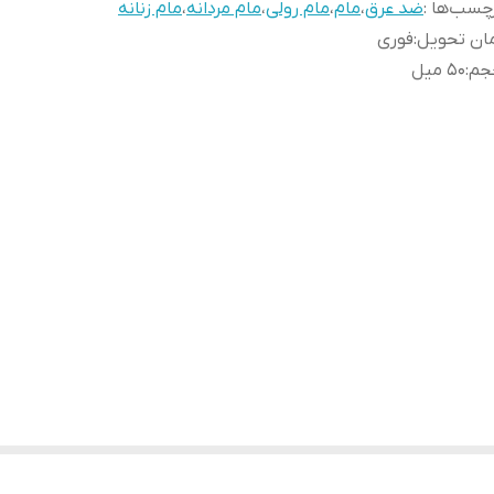
چسب‌ها :
ضد عرق
،
مام
،
مام رولی
،
مام مردانه
،
مام زنانه
ان تحویل
:
فوری
جم
:
50 میل