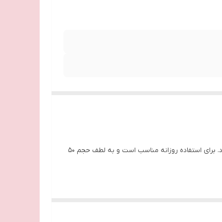
انواع Roll-on Watsons که به جلوگیری از بوهای مزاحم برای مدت طولانی کمک می کند تا 48 ساعت موثر است. خاصیت ضد تعریق دارد. برای استفاده روزانه مناسب است و به لطف حجم 50