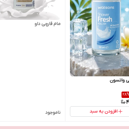
مام قارچی داو
ی واتسون
28
4
افزودن به سبد
ناموجود