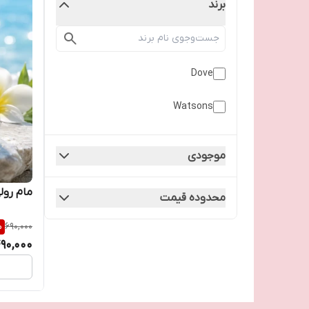
برند
Dove
Watsons
موجودی
مام رول
محدوده قیمت
%
690,000
90,000