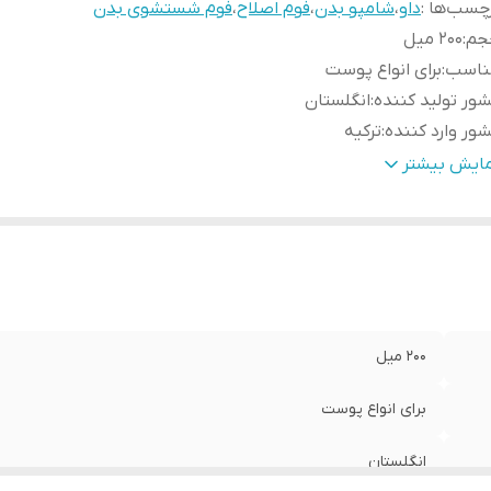
چسب‌ها :
داو
،
شامپو بدن
،
فوم اصلاح
،
فوم شستشوی بدن
جم
:
200 میل
ناسب
:
برای انواع پوست
ور تولید کننده
:
انگلستان
ور وارد کننده
:
ترکیه
یحه
:
متنوع
مایش بیشتر
200 میل
برای انواع پوست
انگلستان