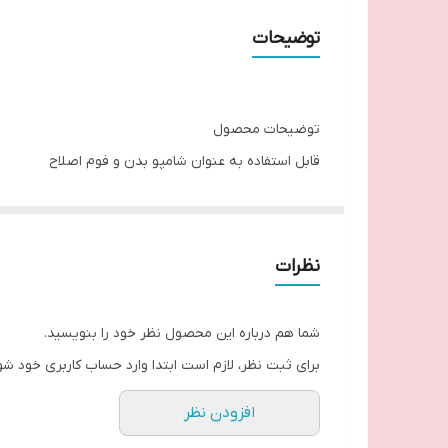
کشور وارد کننده
توضیحات
رایحه
توضیحات محصول
قابل استفاده به عنوان شامپو بدن و فوم اصلاح
پاک کننده ملایم و لطافت بخش پوست
غنی از آنتی اکسیدان جهت تغذیه و نرمی پوست
مناسب برای اصلاح بدن
نظرات
حاوی روغن آکای بری
فرمول ملایم و بدون سولفات
شما هم درباره این محصول نظر خود را بنویسید.
جلوگیری از خشکی پوست
برای ثبت نظر، لازم است ابتدا وارد حساب کاربری خود شو
حفظ رطوبت 24ساعته پوست
افزودن نظر
دارای رایحه دلپذیر