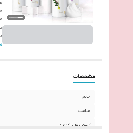
بر
ح
م
کش
کش
را
ن
مشخصات
حجم
مناسب
کشور تولید کننده