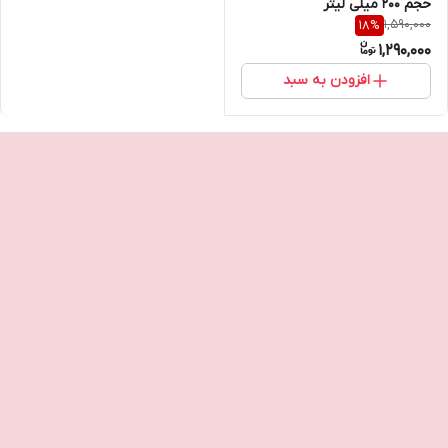
حجم 200 میلی لیتر
1,590,000
18
%
1,290,000
افزودن به سبد