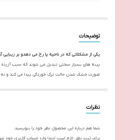
توضیحات
یکی از مشکلاتی که در ناحیه پا رخ می دهدو بر زیبایی آن 
پینه های بسیار سختی تبدیل می شوند که سبب آزرده خاط
صورت خشک شدن حالت ترک خوردگی پیدا می کند و نه تنها 
پا مخصوص پاشنه و کف پا مناسب برای از بین بردن پوسته
یکدست و لطیف می کند. به صورت خشک و مرطوب استفاده 
پا است. استفاده مداوم از آن باعث لطافت و صاف شدن پ
نظرات
محصول کمک زیادی به سلامتی و زیبایی پاهایتان میکند.ع
کیفیت خواهد بود. یکی دیگر از دلایل عمده ایجاد ترک پا
شما هم درباره این محصول نظر خود را بنویسید.
برای ثبت نظر، لازم است ابتدا وارد حساب کاربری خود شو