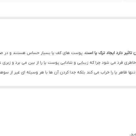
تاثیر دارد ایجاد ترک پا است.
پوست های کف پا بسیار حساس هستند و در صو
ری فرد می شود چرا که زیبایی و شادابی پوست پا را از بین می برد و زبری ع
ظاهر پا را خراب می کند بلکه جدا کردن آن ها با هر وسیله ای غیر از سوهان
 ها و ترک های ایجاد شده در کف پا می باشد. این ابزار پوست های اضافی و تر
می شود.سلنا چهار منظوره با کاربردهای متفاوت زدودن پوست های مرده بعد
وست کف پا می شود .اگر شما از آن دسته از عزیزانی هستید که ترک‌های نسبتا
موما ترک پا بر اثر عواملی مانند خشکی آب و هوا عدم رطوبت پوست مراقبت ها
 در میان خانم ها شستشوی مداوم پا میباشد. کار با سنگ پا راحت تر از سنگ پا
ید.