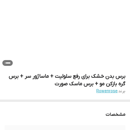
برس بدن خشک برای رفع سلولیت + ماساژور سر + برس
گره بازکن مو + برس ماسک صورت
برند:
Rowenrose
مشخصات