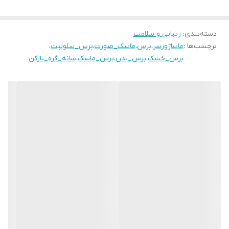
تأثیر عمیقی دارد.
۱. لایه‌برداری و بازسازی سلولی
دسته‌بندی
:
زیبایی و سلامت
وقتی برس بدن را به آرامی روی سطح پوست خود می‌کشید، نه‌تنها
برچسب‌ها :
ماساژورسر
،
برس
،
ماسک_صورت
،
برس_سلولیت
،
سلول‌های مرده پوست را از بین می‌برید، بلکه یک فرایند بازسازی را آغاز
برس_خشک
،
برس_بدن
،
برس_ماسک
،
شانه_گره_بازکن
می‌کنید. برس کشیدن بدن با از بین بردن لایه بالایی سلول‌های مرده
پوست، سبب افزایش لایه‌برداری می‌شود و پوست شاداب و جوان زیر
لایه قدیمی را آشکار می‌کند. این کار نه‌تنها به پوست شما بافت نرم‌تری
می‌بخشد، بلکه به جلوگیری از مسدود شدن منافذ و شکل‌گیری ترک‌های
پوستی کمک می‌کند.
۲. افزایش گردش خون
برس کشیدن پوست با حرکات طولانی و دورانی باعث تحریک و افزایش
گردش خون می‌شود. افزایش جریان خون، اکسیژن و مواد مغذی را به
سطح پوست می‌رساند و از سلامت و شادابی آن محافظت می‌کند. در
نتیجه، ممکن است بعد از چند مرتبه برس کشیدن، شاهد درخشش