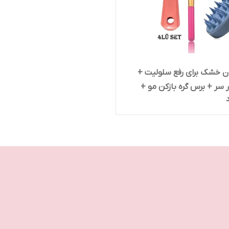
 خشک برای رفع سلولیت +
 سر + برس گره بازکن مو +
سک صورت