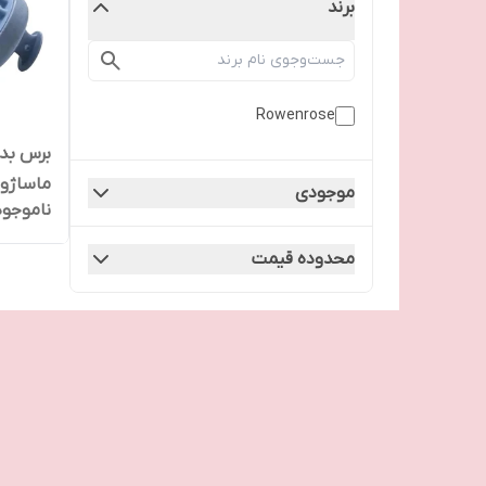
برند
Rowenrose
برس بدن
ماساژور
موجودی
ناموجود
برس ما
محدوده قیمت