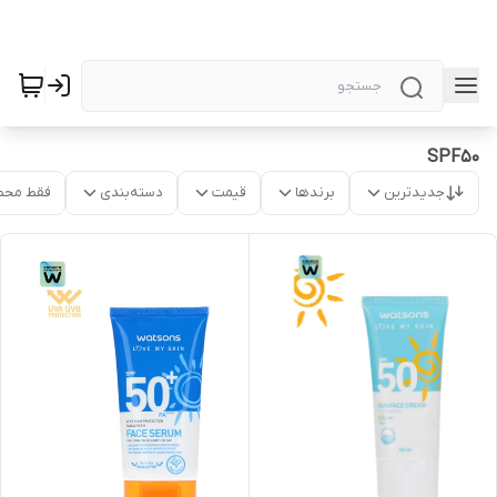
SPF50
جدیدترین
برندها
قیمت
دسته‌بندی
فقط محص