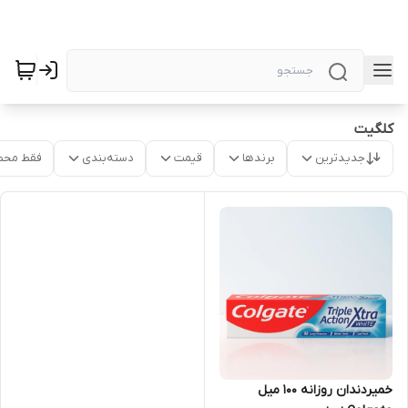
کلگیت
جدیدترین
برندها
قیمت
دسته‌بندی
فقط محص
خمیردندان روزانه 100 میل