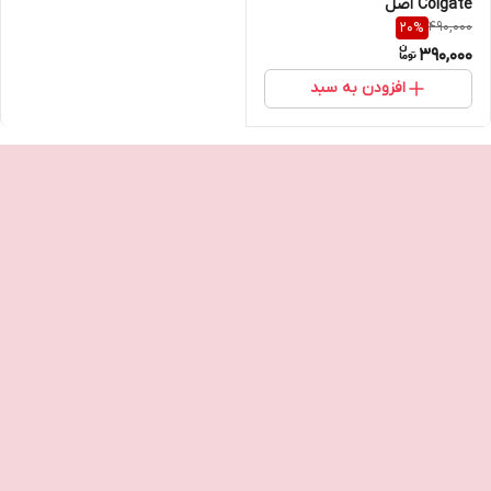
Colgate اصل
490,000
20
%
390,000
افزودن به سبد