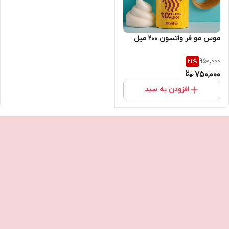
موس مو فر واتسون 200 میل
950,000
21
%
750,000
افزودن به سبد