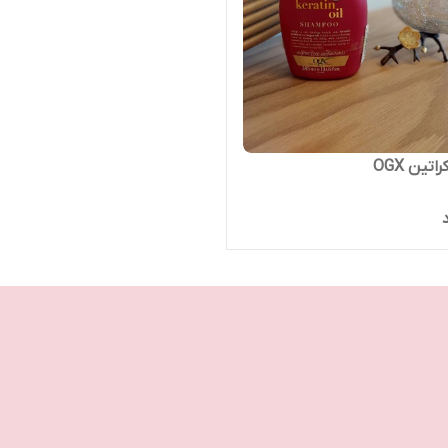
تین OGX