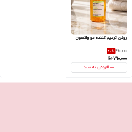
روغن ترمیم کننده مو واتسون
990,000
20
%
790,000
افزودن به سبد