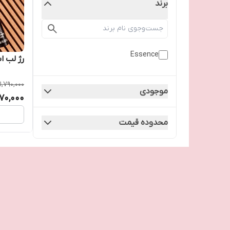
برند
Essence
رژ لب 
1,790,000
موجودی
570,000
محدوده قیمت