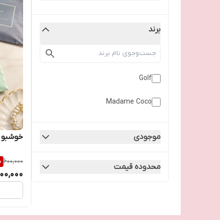
برند
Golf
Madame Coco
خوشبو ک
موجودی
%
600,000
محدوده قیمت
00,000