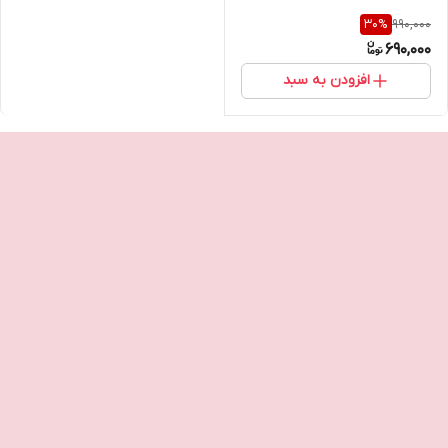
990,000
30
%
690,000
افزودن به سبد