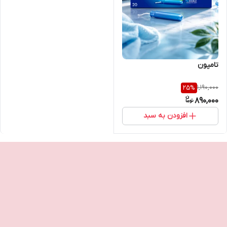
تامپون
1,190,000
25
%
890,000
افزودن به سبد