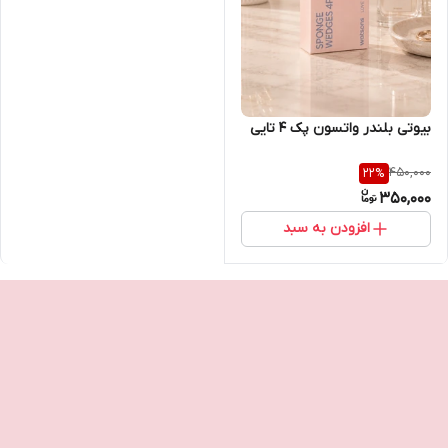
بیوتی بلندر واتسون پک ۴ تایی
450,000
22
%
350,000
افزودن به سبد