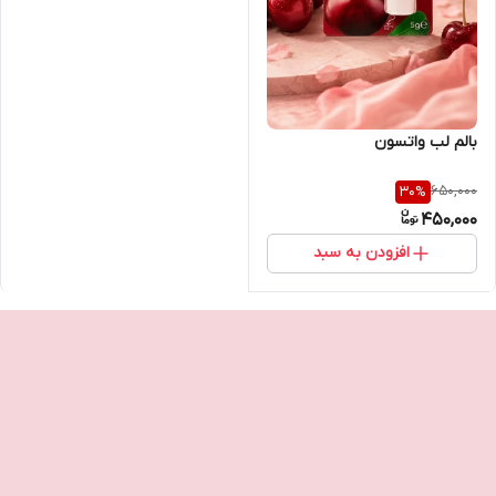
بالم لب واتسون
650,000
30
%
450,000
افزودن به سبد