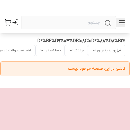
%D9%BE%D9%84%DB%8C%D9%88%D8%B1
پربازدیدترین
برندها
دسته‌بندی
فقط محصولات موجو
کالایی در این صفحه موجود نیست