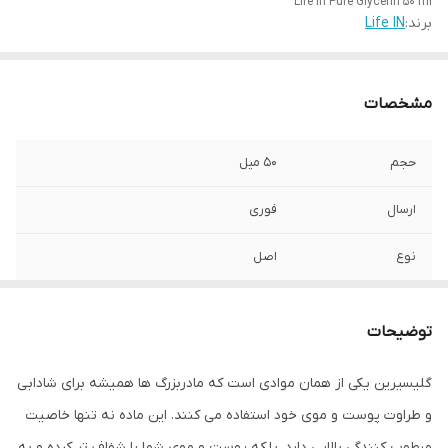
Life In Pure Glycerin 50 ml
برند:
Life IN
مشخصات
حجم
50 میل
ارسال
فوری
نوع
اصل
کشور تولید کننده
ترکیه
توضیحات
مناسب
برای انواع پوست
گلیسیرین یکی از همان موادی است که مادربزرگ ها همیشه برای شادابی
و طراوت پوست و موی خود استفاده می کنند. این ماده نه تنها خاصیت
مرطوب کنندگی بالایی دارد، بلکه پوست و موی شما را شفاف تر کرده و به