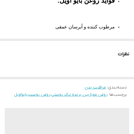
فواید روغن بایو اویل
:
مرطوب کننده و آبرسان عمقی
بهبود جای زخم
بهبود لک های پوستی
نظرات
رفع خشکی و کدری پوست
تقویت کننده و تغذیه کننده
دسته‌بندی
:
مراقبت بدن
ایجاد سطحی یکنواخت
برچسب‌ها :
روغن مو
،
ازبین برنده ترک پوستی
،
روغن پوست
،
بایواویل
قابل استفاده در دوران بارداری، بلوغ و
…
قابل استفاده روی پوست صورت، بدن و مو
کاهش لک های پوستی