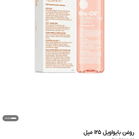
روغن بایواویل ۱۲۵ میل