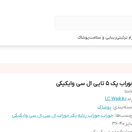
زم تزئینی
زیبایی و سلامت
پوشاک
اب پک 5 تایی ال سی وایکیکی
Soc
ند:
LC Waikiki
ته‌بندی
:
پوشاک
چسب‌ها :
جوراب
،
جوراب زنانه
،
پک جوراب
،
ال سی
،
ال سی وایکیکی
یز
:
36-40