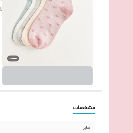
تع
زم
مشخصات
سایز