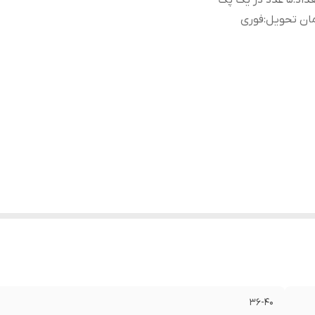
داد
:
5 عدد در یک پک
ان تحویل
:
فوری
36-40