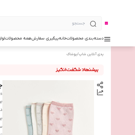
دسته‌بندی محصولات
خانه
پیگیری سفارش
همه محصولات
لوا
پدی آنلاین شاپ
/
پوشاک
جور
ks
بر
دس
بر
سا