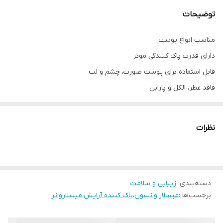
مناسب
برای انواع پوست
توضیحات
جنس
مایع
مناسب انواع پوست
دارای قدرت پاک کنندگی موثر
قابل استفاده برای پوست صورت، چشم و لب
فاقد عطر، الکل و پارابن
بدون ایجاد حساسیت، قرمزی و التهاب
حفظ رطوبت درون پوست
نظرات
نرم کننده و لطافت بخش
بدون نیاز به شست و شو
آنتی اکسیدان و ضد پیری زود رس
دسته‌بندی
:
حاوی گلیسیرین
زیبایی و سلامت
برچسب‌ها :
میسلار
،
واتسون
،
پاک کننده آرایش
،
میسلارواتر