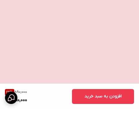
890,000
22
%
افزودن به سبد خرید
690,000