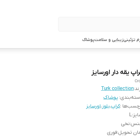
زم تزئینی
زیبایی و سلامت
پوشاک
راپ یقه دار اورسایز
Cr
ند:
Turk collection
ته‌بندی
:
پوشاک
چسب‌ها :
کراپ
،
بلوز
،
اورسایز
یز
:
L
نس
:
نخی
ان تحویل
:
فوری