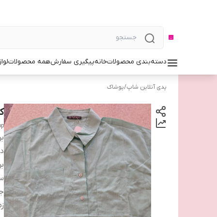
دسته‌بندی محصولات
خانه
پیگیری سفارش
همه محصولات
لوا
پدی آنلاین شاپ
/
پوشاک
ک
op
بر
دس
بر
سا
ج
زم