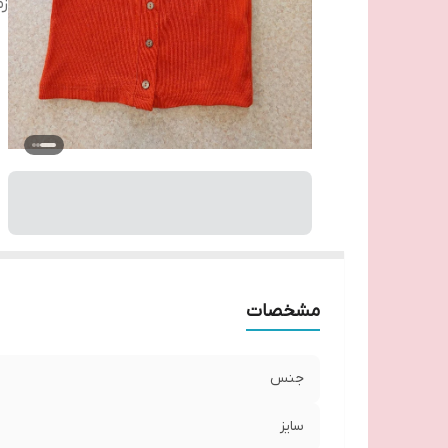
زم
مشخصات
جنس
سایز