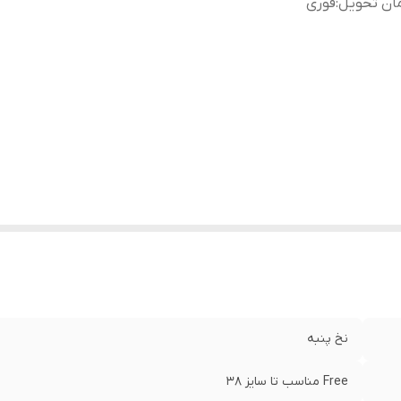
ان تحویل
:
فوری
نخ پنبه
Free مناسب تا سایز 38