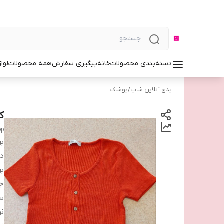
دسته‌بندی محصولات
خانه
پیگیری سفارش
همه محصولات
لوا
پدی آنلاین شاپ
/
پوشاک
ک
op
بر
دس
بر
ج
سا
نو