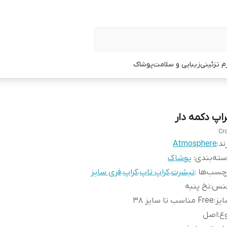
زم تزئینی
زیبایی و سلامت
پوشاک
راپ دکمه دار
Cr
ند:
Atmosphere
ته‌بندی
:
پوشاک
چسب‌ها :
تیشرت
،
کراپ تاپ
،
کراپ
،
فری سایز
نس
:
نخ پنبه
یز
:
Free مناسب تا سایز 38
ع
:
اصل