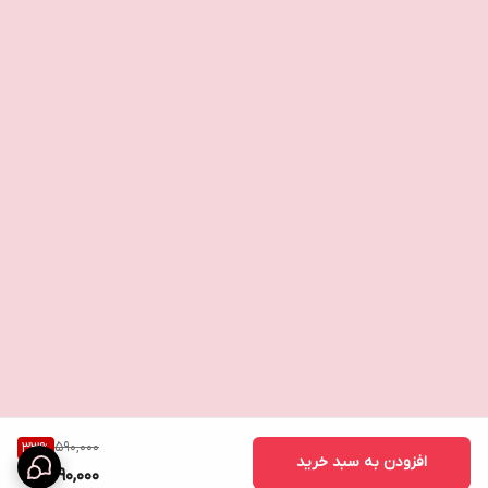
ژل دوش آرگان Naturals By Watsons 100 میلی‌لیتر چه احساسی به
شما خواهد داد؟
این محصول در بسته‌بندی ایمن برای شما ارسال و در زمان تحویل
تخمینی تحویل داده می‌شود.
شرایط نگهداری ژل دوش آرگان Naturals By Watsons 100 میلی‌لیتر
چیست؟
در صورت عدم استفاده، درب آن را بسته نگه دارید. همچنین، حتماً آن را
دور از دسترس کودکان نگهداری کنید.
590,000
33
%
افزودن به سبد خرید
390,000