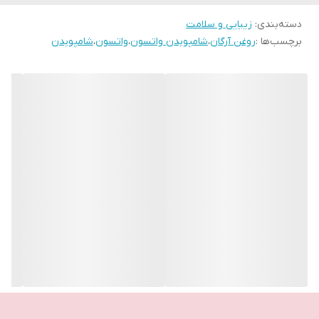
از برنامه مراقبت از پوست شما پشتیبانی می‌کند و در عین حال تجربه‌ای
دسته‌بندی
:
زیبایی و سلامت
دلپذیر در طول دوش شما فراهم می‌کند.
برچسب‌ها :
روغن آرگان
،
شامپوبدن واتسون
،
واتسون
،
شامپوبدن
فواید ژل دوش آرگان Naturals By Watsons 100 میلی‌لیتری چیست؟
این محصول به از بین بردن چربی و آلودگی اضافی از پوست شما کمک
می‌کند. همچنین به لطف ترکیبات فعال خود، پوست شما را مرطوب،
تغذیه و تسکین می‌دهد.
نحوه استفاده از ژل دوش آرگان Naturals By Watsons 100 میلی‌لیتری؟
مقدار کافی از محصول را هنگام دوش گرفتن روی اسفنج حمام خود
بمالید. سپس آن را با آب کف کنید و روی تمام بدن خود بمالید. اسفنج
حمام خود را نیز آبکشی و تمیز کنید.