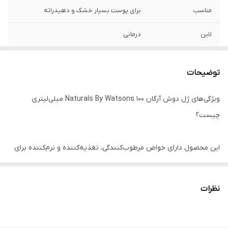
مناسب
برای پوست بسیار خشک و دهیدراته
لاین
درمانی
نوع
ژل
توضیحات
ویژگی‌های ژل دوش آرگان Naturals By Watsons 100 میلی‌لیتری
چیست؟
این محصول دارای خواص مرطوب‌کنندگی، تغذیه‌کننده و نرم‌کننده برای
پوست است. این محصول بدون خشک کردن پوست، پاکسازی مؤثر و
ملایمی را ارائه می‌دهد. پوست را احیا می‌کند و حس تمیزی و طراوت را
نظرات
به ارمغان می‌آورد. پوست را نرم و لطیف می‌کند. این محصول در اندازه
ساده و راحت ۱۰۰ میلی‌لیتری عرضه می‌شود. اثر تغذیه‌کننده روغن آرگان