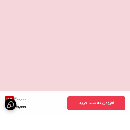
300,000
36
%
افزودن به سبد خرید
190,000