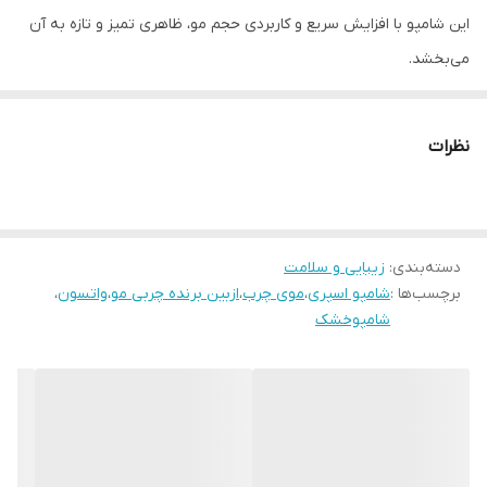
این شامپو با افزایش سریع و کاربردی حجم مو، ظاهری تمیز و تازه به آن
می‌بخشد.
شامپو خشک واتسون ۲۰۰ میلی‌لیتری برای چه مواردی استفاده می‌شود؟
نظرات
این محصول یک راه‌حل کاربردی ارائه می‌دهد که طراوت، حجم و تمیزی را
به موهای شما می‌افزاید. این محصول عالی است، به خصوص برای کسانی
دسته‌بندی
:
زیبایی و سلامت
که وقت کمی دارند، نمی‌توانند دوش بگیرند یا به سادگی حجم و تمیزی
برچسب‌ها :
شامپو اسپری
،
موی چرب
،
ازبین برنده چربی مو
،
واتسون
،
فوری می‌خواهند. این محصول، موهای شما را با رایحه‌ای دلپذیر و تازه به
شامپوخشک
جا می‌گذارد و حس تازگی ایجاد می‌کند.
نحوه استفاده از شامپوی خشک واتسون ۲۰۰ میلی‌لیتری؟
قبل از استفاده از محصول، بطری را خوب تکان دهید تا محتویات به طور