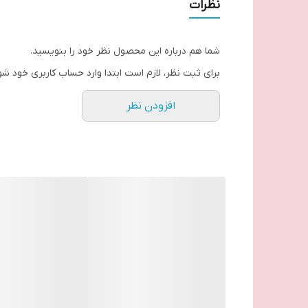
نظرات
مقدار مناسبی از خمیر دندان را فشار دهید.
دندان‌های خود را با حرکات کوچک و دایره‌ای مسواک بزنید.
شما هم درباره این محصول نظر خود را بنویسید.
پس از مسواک زدن، دهان خود را کاملاً با آب بشویید.
برای ثبت نظر، لازم است ابتدا وارد حساب کاربری خود شو
مسواک را زیر آب تمیز بشویید تا خمیر دندان باقی مانده ا
افزودن نظر
به این ترتیب، می‌توانید دندان‌های خود را به طور موثر
مواد تشکیل دهنده فعال مسواک سه کاره واتسون مدل Soft 4 Piece چیست؟
مواد زیر معمولاً در ساخت مسواک استفاده می‌شوند:
موهای نایلونی
دسته پلاستیکی
سرپوش انعطاف‌پذیر
مسواک واتسون ۳ در ۱ اکشن نرم ۴ تکه، هر چند وقت یکبار باید آن را تعویض کنید؟
توصیه می‌شود هر ۳-۴ ماه یکبار مسواک خود را تعویض کنید. این امر عموماً به میزان ساییدگی و نحوه استفاده از موها بستگی دارد.
مسواک واتسون ۳ در ۱ اکشن نرم ۴ تکه برای شما چگونه خواهد بود؟
این مسواک در بسته‌بندی دوتایی عرضه می‌شود. برس‌ها