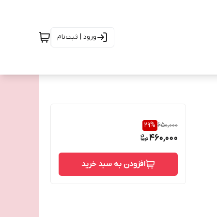
ورود | ثبت‌نام
29
%
650,000
460,000
افزودن به سبد خرید