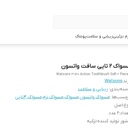
زم تزئینی
زیبایی و سلامت
پوشاک
اک ۲ تایی سافت واتسون
Watsons 3-in-1 Action Toothbrush Soft 2 Piec
ند:
Watsons
ته‌بندی
:
زیبایی و سلامت
چسب‌ها :
مسواک واتسون
،
مسواک
،
مسواک نرم
،
مسواک 4تایی
ع
:
اصل
داد
:
2 عدد
ور تولید کننده
:
ترکیه