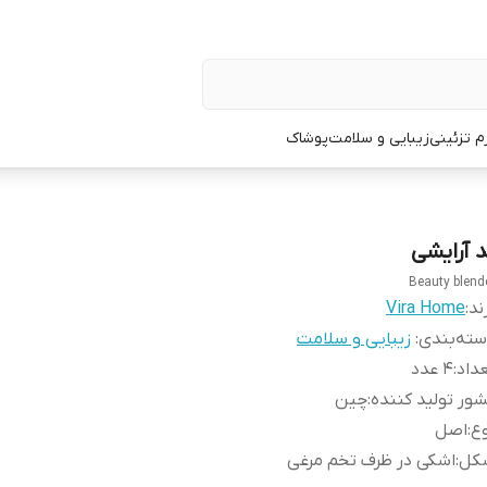
زم تزئینی
زیبایی و سلامت
پوشاک
د آرایشی
Beauty blend
ند:
Vira Home
ته‌بندی
:
زیبایی و سلامت
داد
:
۴ عدد
ور تولید کننده
:
چین
ع
:
اصل
کل
:
اشکی در ظرف تخم مرغی