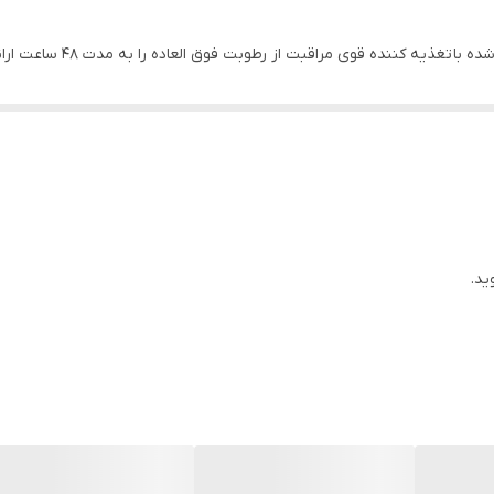
ه آووکادو
ید.