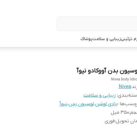
زم تزئینی
زیبایی و سلامت
پوشاک
وسیون بدن آووکادو نیوآ
Nivea body loti
ند:
Nivea
ته‌بندی
:
زیبایی و سلامت
چسب‌ها :
بادی لوشن
،
لوسیون بدن
،
نیوآ
جم
:
350 میل
ان تحویل
:
فوری