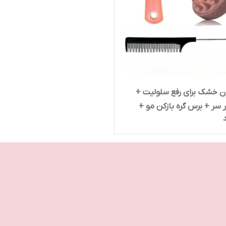
 خشک برای رفع سلولیت +
 سر + برس گره بازکن مو +
 باریک